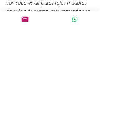
con sabores de frutos rojos maduros,
de pulpa de cereza, esta marcada por
taninos bien fundidos.
Un vino ideal para compartir en el
aperitivo o para maridar con queso
francés y tapas de carne.
Valle
Valle Central (Santa Cruz)
Color
Tinto
Cepa
Carménère
Cosecha
2024