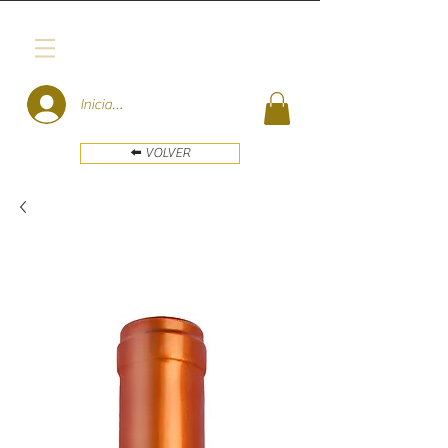
Iniciar sesión
⬅️ VOLVER