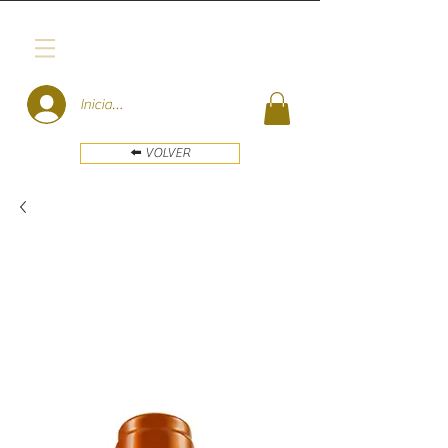
Iniciar sesión
⬅️ VOLVER