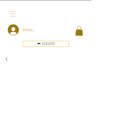
Iniciar sesión
⬅️ VOLVER