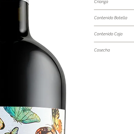
Crianza
8 meses en barrica de r
Contenido Botella
750ml
Contenido Caja
6 x 750ml
Cosecha
2024