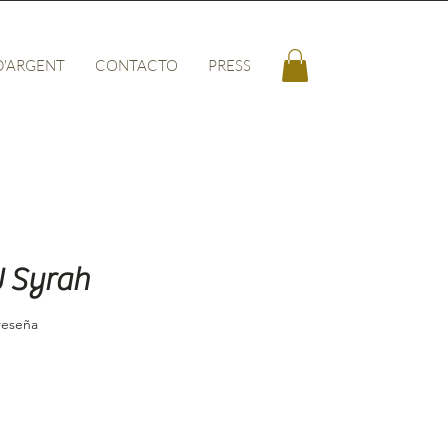
D'ARGENT
CONTACTO
PRESS
 Syrah
calificación es de 5.0 de 5 estrellas
 reseña