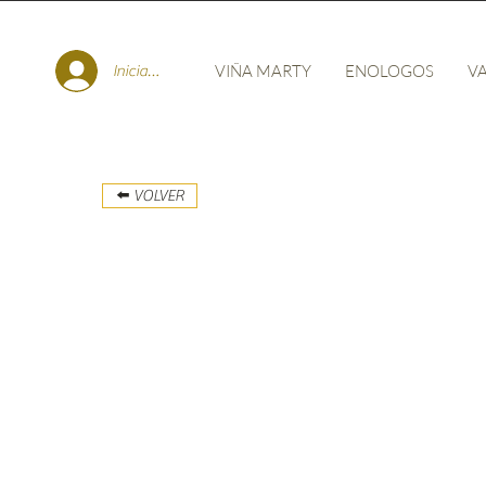
VIÑA MARTY
ENOLOGOS
VA
Iniciar sesión
⬅️ VOLVER