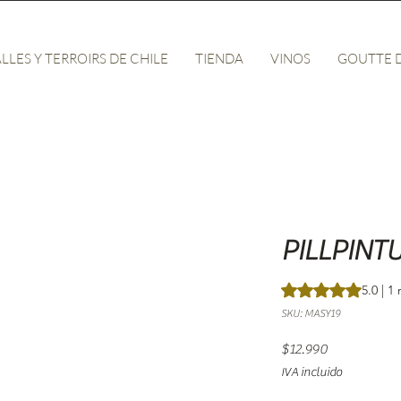
LLES Y TERROIRS DE CHILE
TIENDA
VINOS
GOUTTE 
PILLPINTU
Según 1 reseña, la 
5.0 | 1
SKU: MASY19
Precio
$12.990
IVA incluido