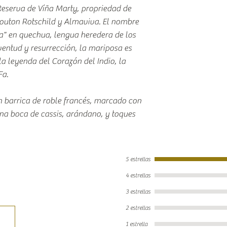
serva de Víña Marty, propriedad de
outon Rotschild y Almaviva. El nombre
a" en quechua, lengua heredera de los
entud y resurrección, la mariposa es
 leyenda del Corazón del Indio, la
Fa.
 barrica de roble francés, marcado con
una boca de cassis, arándano, y toques
5 estrellas
4 estrellas
3 estrellas
2 estrellas
1 estrella