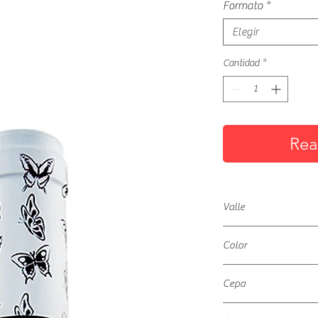
Formato
*
Elegir
Cantidad
*
Rea
Valle
Valle de Aconcagua
Color
Tinto
Cepa
Syrah