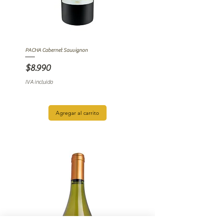
PACHA Cabernet Sauvignon
Precio
$8.990
IVA incluido
Agregar al carrito