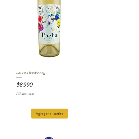
PACHA Chardonnay
Precio
$8.990
IVA incluido
Agregar al carrito