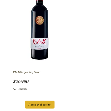
KALAK Legendary Blend
Precio
$26.990
IVA incluido
Agregar al carrito