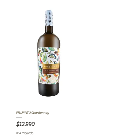
PILLPINTU Chardonnay
Precio
$12.990
IVA incluido