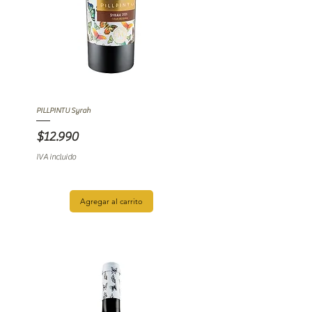
PILLPINTU Syrah
Precio
$12.990
IVA incluido
Agregar al carrito