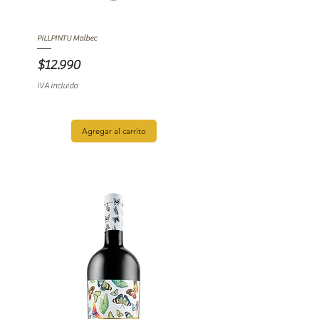
PILLPINTU Malbec
Precio
$12.990
IVA incluido
Agregar al carrito