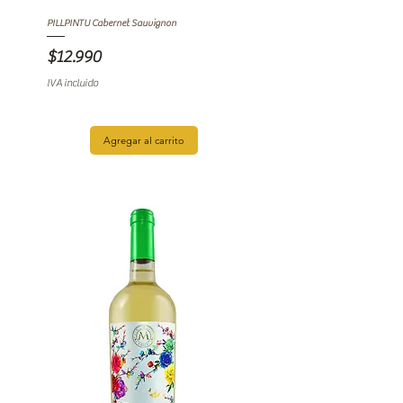
PILLPINTU Cabernet Sauvignon
Precio
$12.990
IVA incluido
Agregar al carrito