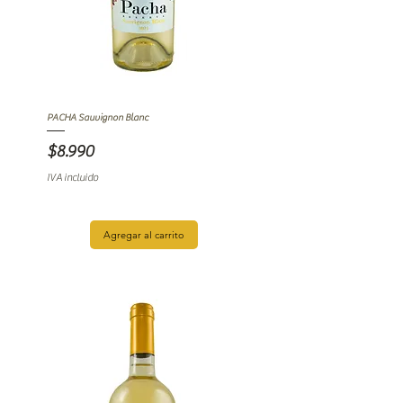
PACHA Sauvignon Blanc
Precio
$8.990
IVA incluido
Agregar al carrito